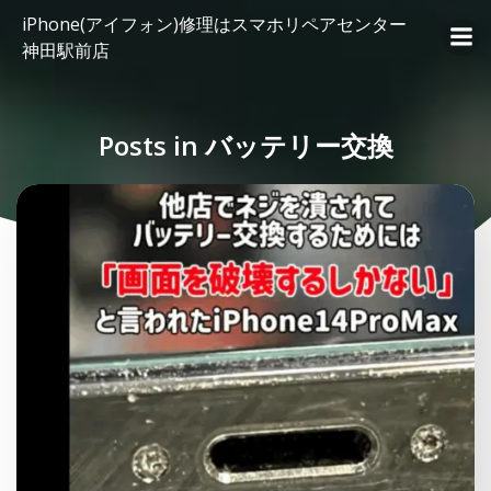
コ
iPhone(アイフォン)修理はスマホリペアセンター
ン
神田駅前店
テ
ン
ツ
Posts in バッテリー交換
へ
ス
キ
ッ
プ