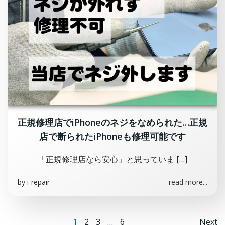
正規修理店でiPhoneのネジをなめられた…正規
店で断られたiPhoneも修理可能です
「正規修理店なら安心」と思っていま […]
by
i-repair
read more...
Page
Page
Page
Page
1
2
3
…
6
Next