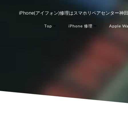
コ
ン
iPhone(アイフォン)修理はスマホリペアセンター神
テ
ン
Top
iPhone 修理
Apple W
ツ
へ
ス
キ
ッ
プ