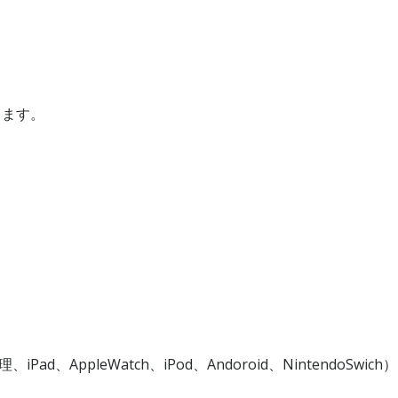
ります。
、AppleWatch、iPod、Andoroid、NintendoSwich）