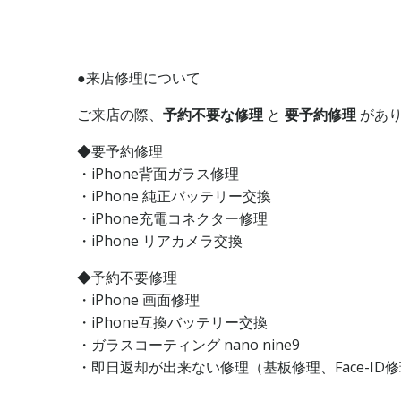
●来店修理について
ご来店の際、
予約不要な修理
と
要予約修理
があ
◆要予約修理
・
iPhone
背面ガラス修理
・iPhone
純正バッテリー交換
・
iPhone
充電コネクター修理
・iPhone
リアカメラ交換
◆予約不要
修理
・
iPhone
画面修理
・
iPhone
互換バッテリー交換
・ガラスコーティング nano nine9
・即日返却が出来ない修理（基板修理、Face-ID修理、iPad