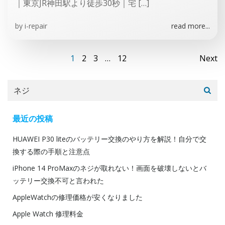
｜東京JR神田駅より徒歩30秒｜宅 […]
by
i-repair
read more...
Posts
Po
Page
Page
Page
Page
1
2
3
…
12
Next
navigation
na
Search
for:
最近の投稿
HUAWEI P30 liteのバッテリー交換のやり方を解説！自分で交
換する際の手順と注意点
iPhone 14 ProMaxのネジが取れない！画面を破壊しないとバ
ッテリー交換不可と言われた
AppleWatchの修理価格が安くなりました
Apple Watch 修理料金