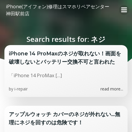
コ
iPhone(アイフォン)修理はスマホリペアセンター
ン
神田駅前店
テ
ン
ツ
Search results for: ネジ
へ
ス
キ
iPhone 14 ProMaxのネジが取れない！画面を
ッ
破壊しないとバッテリー交換不可と言われた
プ
「iPhone 14 ProMax […]
by
i-repair
read more...
アップルウォッチ カバーのネジが外れない…無
理にネジを回すのは危険です！