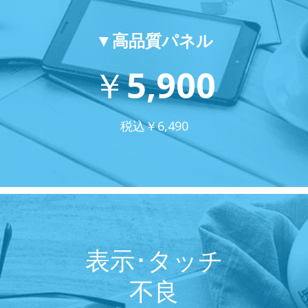
▼高品質パネル
￥
5,900
税込￥
6,490
表示･タッチ
不良