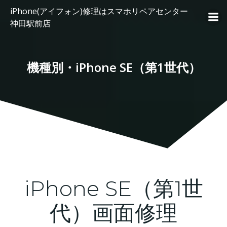
コ
iPhone(アイフォン)修理はスマホリペアセンター
ン
神田駅前店
テ
ン
ツ
機種別・iPhone SE（第1世代）
へ
ス
キ
ッ
プ
iPhone SE（第1世
代）画面修理