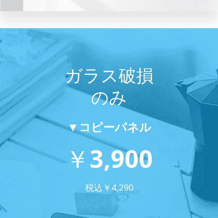
ガラス破損
のみ
▼コピーパネル
￥
3,900
税込￥
4,290