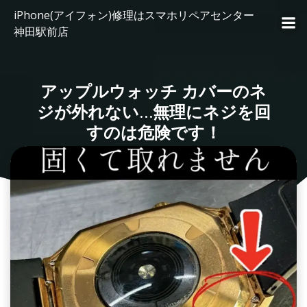
コ
iPhone(アイフォン)修理はスマホリペアセンター
ン
神田駅前店
テ
ン
ツ
アップルウォッチ カバーのネ
へ
ス
ジが外れない…無理にネジを回
キ
すのは危険です！
ッ
プ