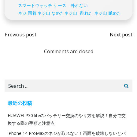
スマートウォッチ ケース 外れない
ネジ 固着.ネジ山 なめたネジ山
削れた ネジ山 舐めた
投
投
Previous post
Next post
稿
稿
Comments are closed
ナ
ナ
ビ
ビ
Search
ゲ
ゲ
for:
ー
ー
最近の投稿
HUAWEI P30 liteのバッテリー交換のやり方を解説！自分で交
シ
シ
換する際の手順と注意点
ョ
ョ
iPhone 14 ProMaxのネジが取れない！画面を破壊しないとバ